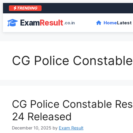
TRENDING
Exam
Result
.co.in
Home
Latest
CG Police Constable
CG Police Constable Res
24 Released
December 10, 2025
by
Exam Result