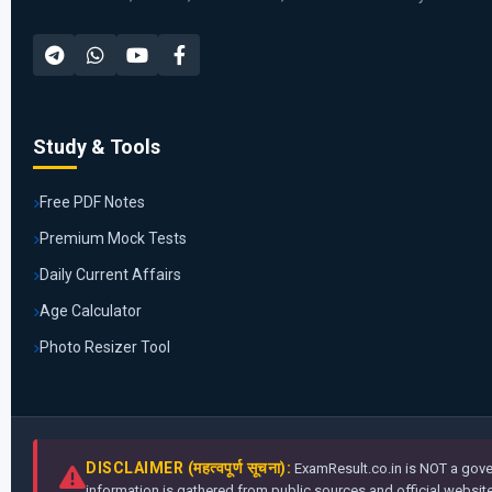
Study & Tools
Free PDF Notes
Premium Mock Tests
Daily Current Affairs
Age Calculator
Photo Resizer Tool
DISCLAIMER (महत्वपूर्ण सूचना):
ExamResult.co.in is NOT a gover
information is gathered from public sources and official websites