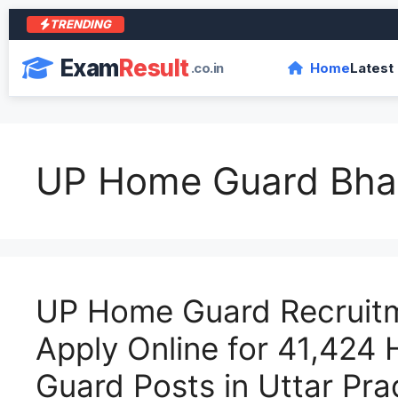
TRENDING
आर
Exam
Result
.co.in
Home
Latest
UP Home Guard Bhar
UP Home Guard Recruit
Apply Online for 41,424
Guard Posts in Uttar Pr