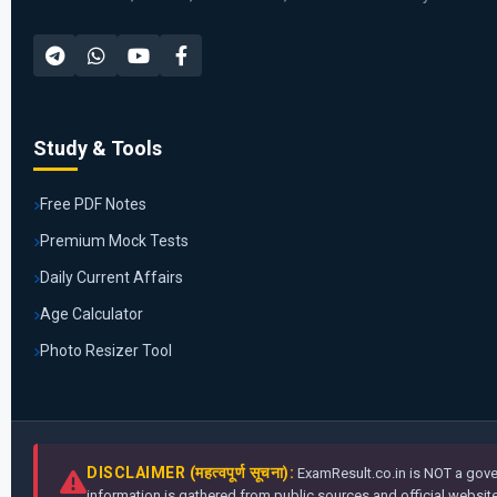
Study & Tools
Free PDF Notes
Premium Mock Tests
Daily Current Affairs
Age Calculator
Photo Resizer Tool
DISCLAIMER (महत्वपूर्ण सूचना):
ExamResult.co.in is NOT a gover
information is gathered from public sources and official websites