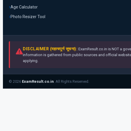
Age Calculator
Photo Resizer Tool
DISCLAIMER (महत्वपूर्ण सूचना):
ExamResult.co.in is NOT a gover
information is gathered from public sources and official websites
applying.
© 2026
ExamResult.co.in
. All Rights Reserved.