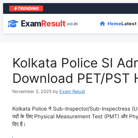
TRENDING
आरा क
Exam
Result
.co.in
Home
Latest
Kolkata Police SI Ad
Download PET/PST H
November 3, 2025
by
Exam Result
Kolkata Police ने Sub-Inspector/Sub-Inspectress 
पदों के लिए Physical Measurement Test (PMT) और Physic
दिए हैं।