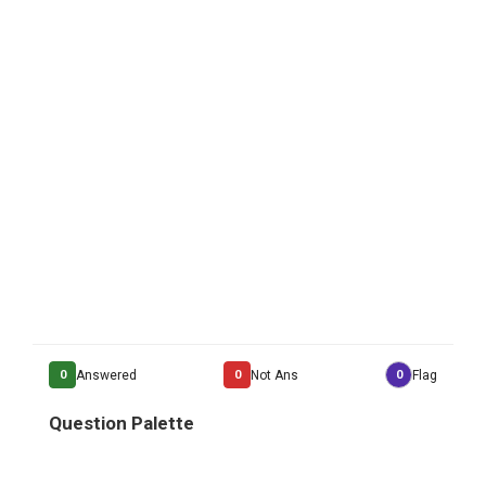
0
Answered
0
Not Ans
0
Flag
Question Palette