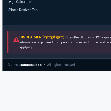
Age Calculator
Photo Resizer Tool
DISCLAIMER (महत्वपूर्ण सूचना):
ExamResult.co.in is NOT a gover
information is gathered from public sources and official websites
applying.
© 2026
ExamResult.co.in
. All Rights Reserved.