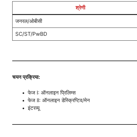
श्रेणी
जनरल/ओबीसी
SC/ST/PwBD
चयन प्रक्रिया:
फेज I: ऑनलाइन प्रिलिम्स
फेज II: ऑनलाइन डेस्क्रिप्टिव/मेन
इंटरव्यू