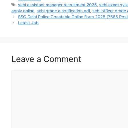
sebi assistant manager recruitment 2025
,
sebi exam syll
apply online
,
sebi grade a notification pdf
,
sebi officer grade a
SSC Delhi Police Constable Online Form 2025 (7565 Post
Latest Job
Leave a Comment