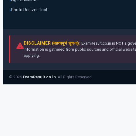
Photo Resizer Tool
DISCLAIMER (महत्वपूर्ण सूचना):
ExamResult.co.in is NOT a gover
information is gathered from public sources and official websites
applying.
© 2026
ExamResult.co.in
. All Rights Reserved.