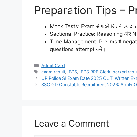
Preparation Tips – P
Mock Tests: Exam से पहले जितने ज्यादा 
Sectional Practice: Reasoning और Numer
Time Management: Prelims में negative
questions attempt करें।
Admit Card
exam result
,
IBPS
,
IBPS RRB Clerk
,
sarkari resu
UP Police SI Exam Date 2025 OUT: Written Exa
SSC GD Constable Recruitment 2026: Apply Onl
Leave a Comment