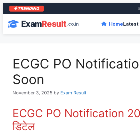
TRENDING
आरा 
Exam
Result
.co.in
Home
Latest
ECGC PO Notificati
Soon
November 3, 2025
by
Exam Result
ECGC PO Notification 2025: आ
डिटेल