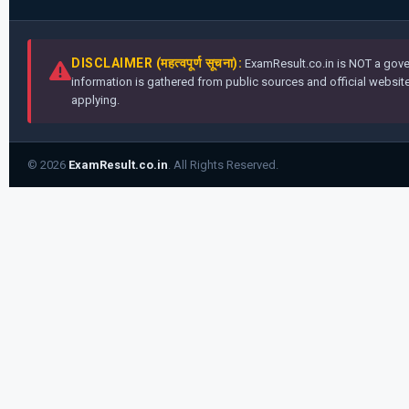
DISCLAIMER (महत्वपूर्ण सूचना):
ExamResult.co.in is NOT a gover
information is gathered from public sources and official websites
applying.
© 2026
ExamResult.co.in
. All Rights Reserved.