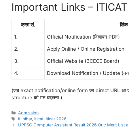
Important Links – ITICA
क्रम सं.
लिंक
1.
Official Notification (विज्ञापन PDF)
2.
Apply Online / Online Registration
3.
Official Website (BCECE Board)
4.
Download Notification / Update (नया
(जब exact notification/online form का direct URL आ जाए 
structure को मत बदलना.)
Admission
iti bihar
,
iticat
,
iticat 2026
UPPSC Computer Assistant Result 2026 Out: Merit List a