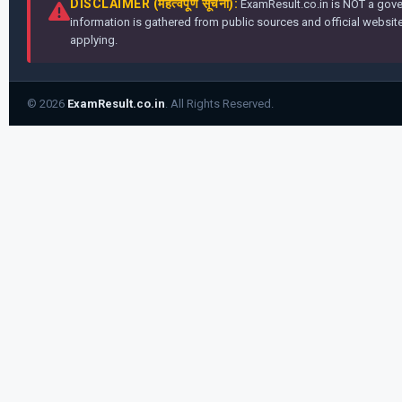
DISCLAIMER (महत्वपूर्ण सूचना):
ExamResult.co.in is NOT a gover
information is gathered from public sources and official websites
applying.
© 2026
ExamResult.co.in
. All Rights Reserved.