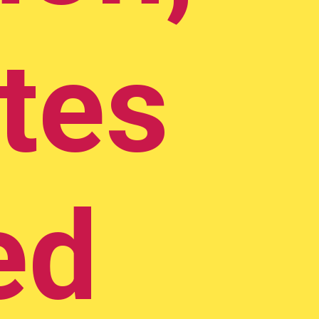
tes
ed