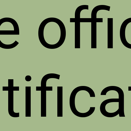
 offi
tifica