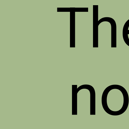
The
no