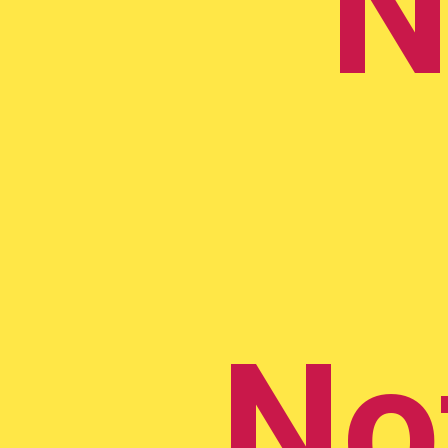
N
Not