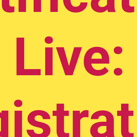
Live:
istrat