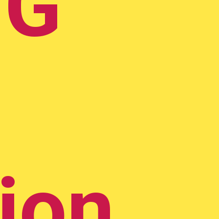
UG
tion