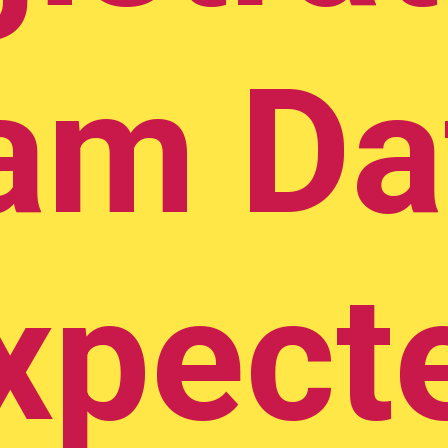
am Da
xpect