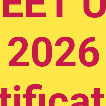
EET 
2026
ifica