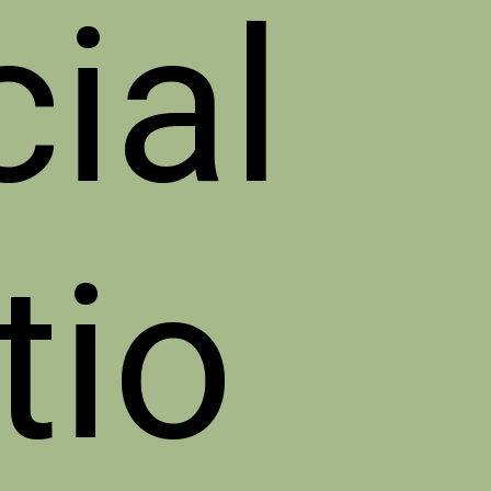
cial
tio