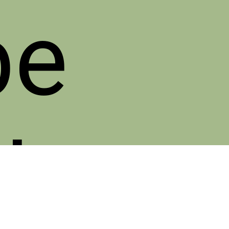
be
le