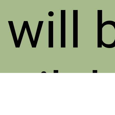
 will 
vailab